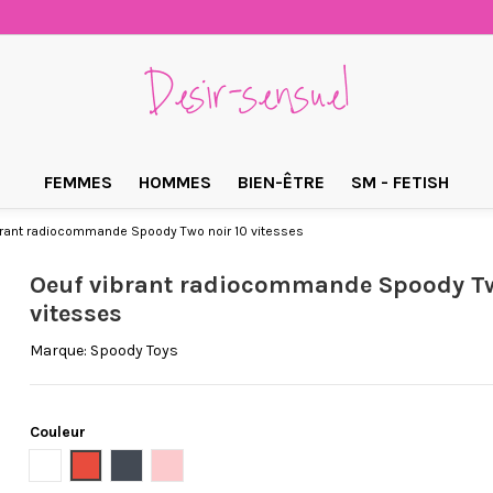
FEMMES
HOMMES
BIEN-ÊTRE
SM - FETISH
brant radiocommande Spoody Two noir 10 vitesses
Oeuf vibrant radiocommande Spoody Tw
vitesses
Marque:
Spoody Toys
Couleur
Argent
Or
Rose pale
Violet
Blanc
Rouge
Noir
Rose