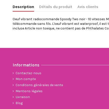
Description
Détails du produit
Avis clients
Oeuf vibrant radiocommande Spoody Two noir - 10 vitesses Ma
télécommande sans fils. L'oeuf vibrant est waterproof, il est 
incluse Article non toxique, ne contient pas de Phthalates C
Pas d'avis clients
Poids
Référence
1100193000000
En stock
20 Produits
ean13
3700658403341
Informations
Contactez-nous
Mon compte
Conditions générales de vente
Mentions légales
Livraison
Blog