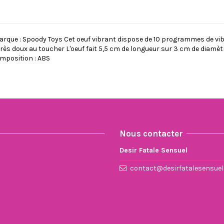
rque : Spoody Toys Cet oeuf vibrant dispose de 10 programmes de vib
très doux au toucher L'oeuf fait 5,5 cm de longueur sur 3 cm de diamèt
omposition : ABS
0.1350
Nous contacter
Desir Fatale Sensuel
contact@desirfatalesensue