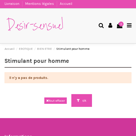
Livraison
Mentions légales
Accueil
0
Accueil
EROTIQUE
BIEN ETRE
Stimulant pour homme
Stimulant pour homme
Il n'y a pas de produits.
ok
Tout effacer